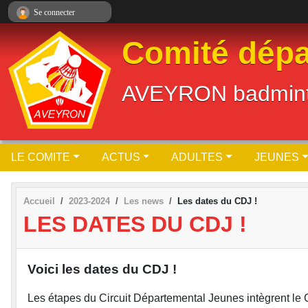
Panneau de gestion des cookies
Se connecter
Comité dépa
AVEYRON badmin
LE COMITE
ACTUS
ADULTES
JEUNES
Accueil
2023-2024
Les news
Les dates du CDJ !
LES DATES DU CDJ !
Voici les dates du CDJ !
Les étapes du Circuit Départemental Jeunes intègrent le 