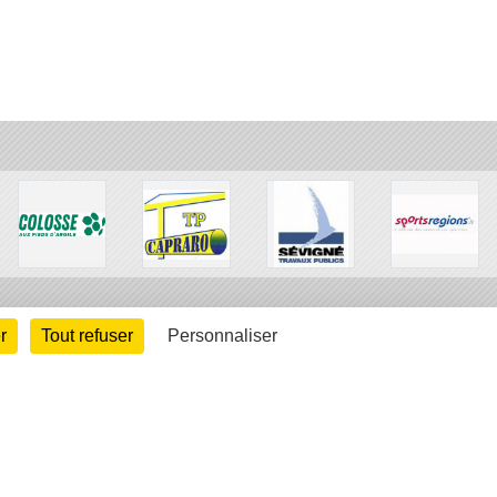
r
Tout refuser
Personnaliser
arte cookies
Gestion des cookies
s légales
Signaler un contenu inapproprié