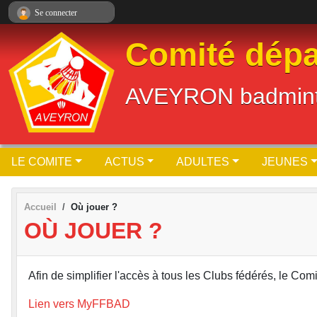
Panneau de gestion des cookies
Se connecter
Comité dépa
AVEYRON badmin
LE COMITE
ACTUS
ADULTES
JEUNES
Accueil
Où jouer ?
OÙ JOUER ?
Afin de simplifier l'accès à tous les Clubs fédérés, le Com
Lien vers MyFFBAD