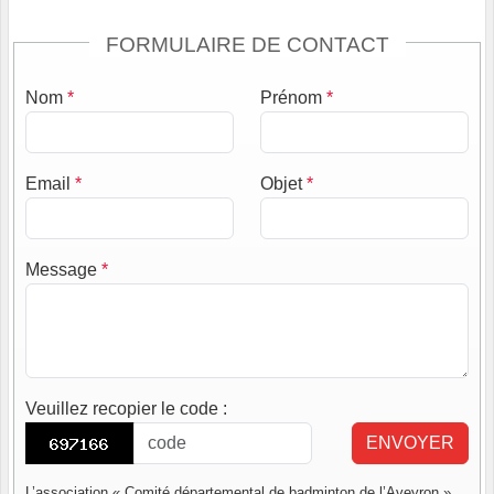
FORMULAIRE DE CONTACT
Nom
*
Prénom
*
Email
*
Objet
*
Message
*
Veuillez recopier le code
:
ENVOYER
L’association « Comité départemental de badminton de l’Aveyron »