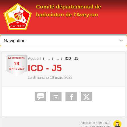
Panneau de gestion des cookies
Comité départemental de
badminton de l’Aveyron
Le
dimanche
Accueil
ICD - J5
19
ICD - J5
MARS
2023
Le
dimanche
19
mars
2023
Publié le
06 sept. 2022