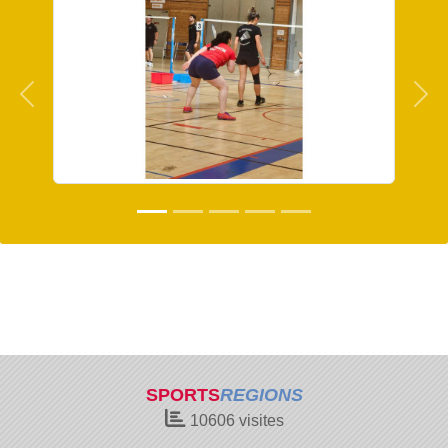
Précedent
Sui
SPORTS
REGIONS
10606
visites