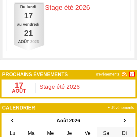
Stage été 2026
Du
lundi
17
au
vendredi
21
AOÛT
2026
PROCHAINS ÉVÉNEMENTS
+ d'évènements
17
Stage été 2026
AOÛT
CALENDRIER
+ d'évènements
Août 2026
Lu
Ma
Me
Je
Ve
Sa
Di