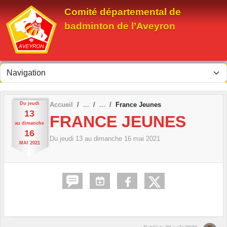
Panneau de gestion des cookies
Comité départemental de
badminton de l’Aveyron
Du
jeudi
Accueil
France Jeunes
13
FRANCE JEUNES
au
dimanche
16
Du
jeudi
13
au
dimanche
16
mai
2021
MAI
2021