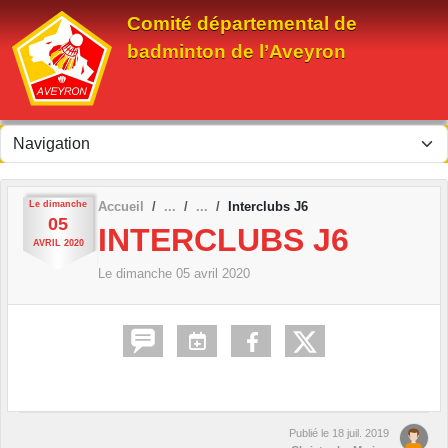
Panneau de gestion des cookies
Comité départemental de
badminton de l’Aveyron
Le
dimanche
Accueil
Interclubs J6
05
INTERCLUBS J6
AVRIL
2020
Le
dimanche
05
avril
2020
Publié le
18 juil. 2019