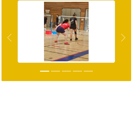
Précedent
Suiva