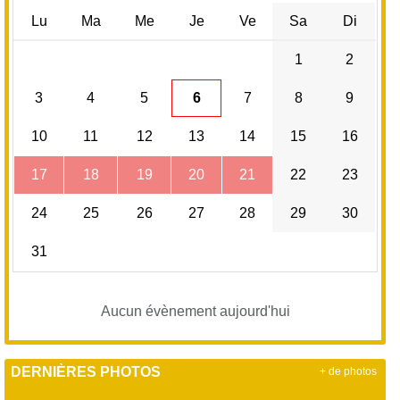
Lu
Ma
Me
Je
Ve
Sa
Di
1
2
3
4
5
6
7
8
9
10
11
12
13
14
15
16
17
18
19
20
21
22
23
24
25
26
27
28
29
30
31
Aucun évènement aujourd'hui
DERNIÈRES PHOTOS
+ de photos