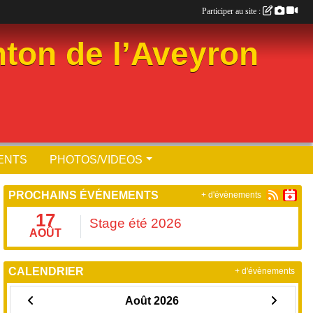
Participer au site :
ton de l’Aveyron
ENTS
PHOTOS/VIDEOS
PROCHAINS ÉVÉNEMENTS
+ d'évènements
17
Stage été 2026
AOÛT
CALENDRIER
+ d'évènements
Août 2026