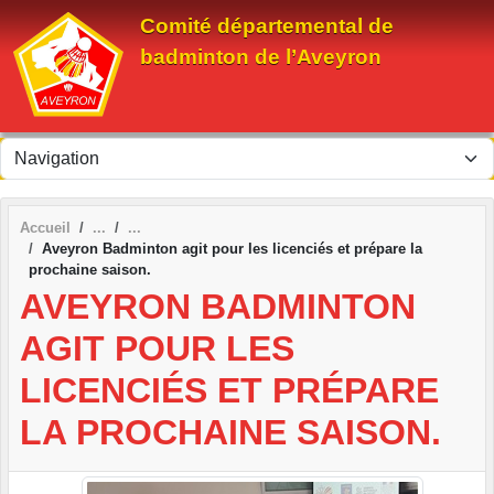
Panneau de gestion des cookies
Comité départemental de
badminton de l’Aveyron
Accueil
Aveyron Badminton agit pour les licenciés et prépare la
prochaine saison.
AVEYRON BADMINTON
AGIT POUR LES
LICENCIÉS ET PRÉPARE
LA PROCHAINE SAISON.